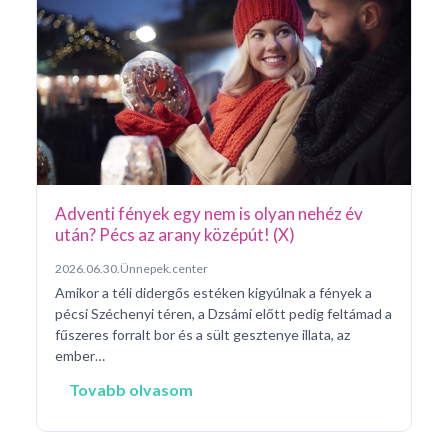
Ar
Pá
20
Pé
ke
né
na
Adventi fények egy nem is olyan nehéz év
után? Pécs az arany középút! (X)
2026.06.30.
Ünnepek.center
Amikor a téli didergős estéken kigyúlnak a fények a
pécsi Széchenyi téren, a Dzsámi előtt pedig feltámad a
fűszeres forralt bor és a sült gesztenye illata, az
ember…
Tovabb olvasom