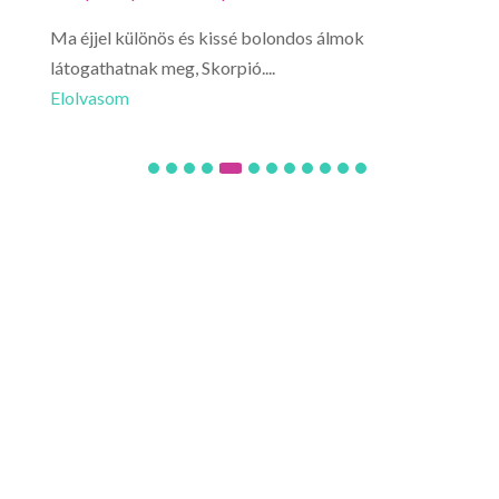
Ma éjjel különös és kissé bolondos álmok
Mérl
látogathatnak meg, Skorpió....
utaz
Elolvasom
Elo