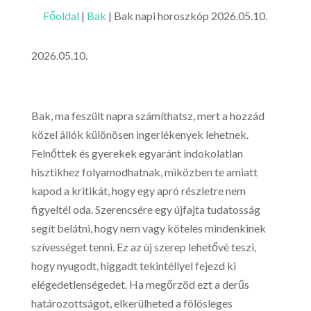
Főoldal
|
Bak
|
Bak napi horoszkóp 2026.05.10.
2026.05.10.
Bak, ma feszült napra számíthatsz, mert a hozzád
közel állók különösen ingerlékenyek lehetnek.
Felnőttek és gyerekek egyaránt indokolatlan
hisztikhez folyamodhatnak, miközben te amiatt
kapod a kritikát, hogy egy apró részletre nem
figyeltél oda. Szerencsére egy újfajta tudatosság
segít belátni, hogy nem vagy köteles mindenkinek
szívességet tenni. Ez az új szerep lehetővé teszi,
hogy nyugodt, higgadt tekintéllyel fejezd ki
elégedetlenségedet. Ha megőrzöd ezt a derűs
határozottságot, elkerülheted a fölösleges