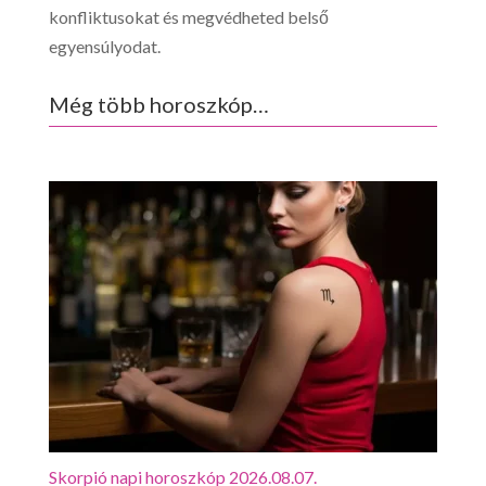
konfliktusokat és megvédheted belső
egyensúlyodat.
Még több horoszkóp…
Skorpió napi horoszkóp 2026.08.07.
Mérl