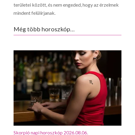
területei között, és nem engeded, hogy az érzelmek
mindent felülírjanak.
Még több horoszkóp…
Skorpió napi horoszkóp 2026.08.06.
Mérl