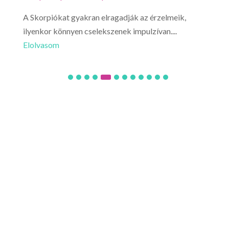
A Skorpiókat gyakran elragadják az érzelmeik,
Ne l
ilyenkor könnyen cselekszenek impulzívan....
hirt
Elolvasom
Elo