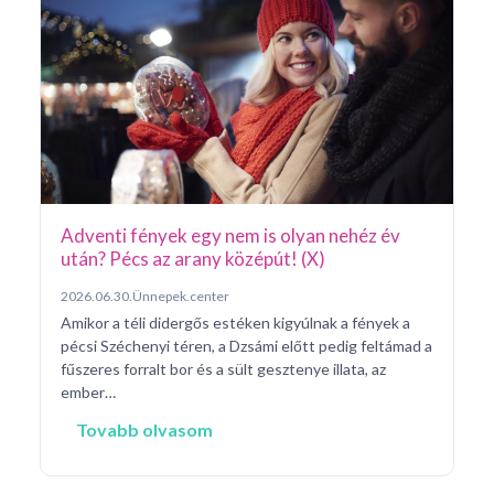
Ar
Pá
20
Pé
ke
né
na
Adventi fények egy nem is olyan nehéz év
után? Pécs az arany középút! (X)
2026.06.30.
Ünnepek.center
Amikor a téli didergős estéken kigyúlnak a fények a
pécsi Széchenyi téren, a Dzsámi előtt pedig feltámad a
fűszeres forralt bor és a sült gesztenye illata, az
ember…
Tovabb olvasom