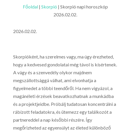
Főoldal
|
Skorpió
|
Skorpió napi horoszkóp
2026.02.02.
2026.02.02.
Skorpióként, ha szerelmes vagy, ma úgy érezheted,
hogy a kedvesed gondolatai még távol is kísértenek.
A vágy és a szenvedély olykor majdnem
megszállottsággá válhat, ami elvonhatja a
figyelmedet a többi teendőről. Ha nem vigyázol, a
magánéleti érzések beavatkozhatnak a munkádba
és a projektjeidbe. Próbálj tudatosan koncentrálni a
rábízott feladatokra, és ütemezz egy találkozót a
partnereddel a nap későbbi részére. Így
megőrizheted az egyensúlyt az életed különböző