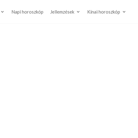
Napi horoszkóp
Jellemzések
Kínai horoszkóp