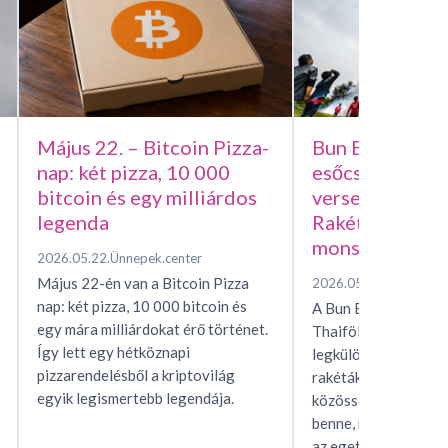
Május 22. – Bitcoin Pizza-
Bun Bang Fai –
nap: két pizza, 10 000
esőcsináló házi
bitcoin és egy milliárdos
versenye, avag
legenda
Rakétafesztivál
monszunért
2026.05.22.
Ünnepek.center
Május 22-én van a Bitcoin Pizza
2026.05.15.
Ünnepek.c
nap: két pizza, 10 000 bitcoin és
A Bun Bang Fai raké
egy mára milliárdokat érő történet.
Thaiföld és Laosz eg
Így lett egy hétköznapi
legkülönösebb esőhí
pizzarendelésből a kriptovilág
rakéták, mítoszok, t
egyik legismertebb legendája.
közösségi rítusok ta
benne, miközben egés
az eget, hogy…