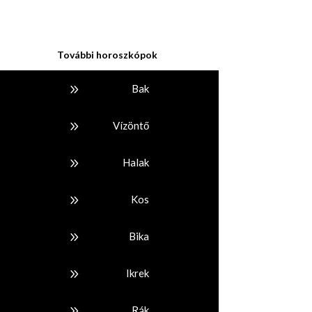
További horoszkópok
9
Bak
9
Vízöntő
9
Halak
9
Kos
9
Bika
9
Ikrek
9
Rák