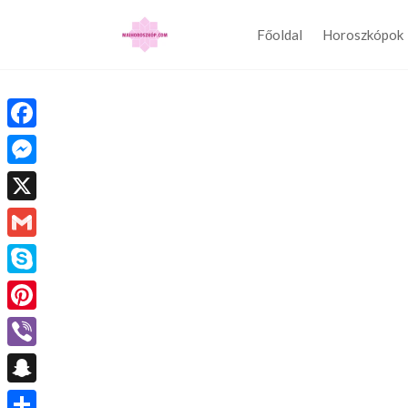
Főoldal
Horoszkópok
Facebook
Messenger
X
Gmail
Skype
Pinterest
Viber
Snapchat