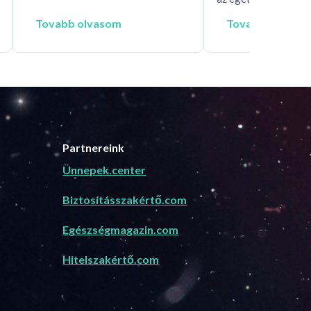
Tovabb olvasom
Tovabb olvaso
Partnereink
Ünnepek.center
Biztosításszakértő.com
Egészségmagazin.com
Hitelszakértő.com