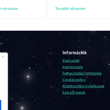
b olvasom
Tovabb olvasom
Információk
Kapcsolat
Impresszum
Felhasználási feltételek
Cookie policy
Adatkezelési nyilatkozat
Szerzői jogok