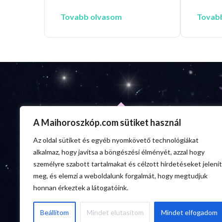
Tovabb olvasom
Tovab
A Maihoroszkóp.com sütiket használ
Az oldal sütiket és egyéb nyomkövető technológiákat
alkalmaz, hogy javítsa a böngészési élményét, azzal hogy
személyre szabott tartalmakat és célzott hirdetéseket jelenít
meg, és elemzi a weboldalunk forgalmát, hogy megtudjuk
honnan érkeztek a látogatóink.
Beállítom
Mindet elutasítom
Mindet elfogadom