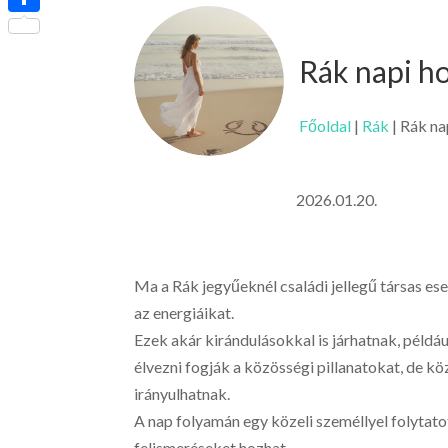
Ossza
meg
Rák napi h
Főoldal
|
Rák
|
Rák na
2026.01.20.
Ma a Rák jegyűeknél családi jellegű társas es
az energiáikat.
Ezek akár kirándulásokkal is járhatnak, péld
élvezni fogják a közösségi pillanatokat, de k
irányulhatnak.
A nap folyamán egy közeli személlyel folytato
felismeréseket hozhat.