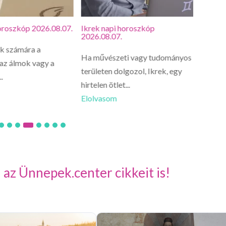
oroszkóp 2026.08.07.
Ikrek napi horoszkóp
Bika n
2026.08.07.
2026.0
k számára a
Ha művészeti vagy tudományos
Ma vára
 az álmok vagy a
területen dolgozol, Ikrek, egy
Bikána
.
hirtelen ötlet...
lapulhat
Elolvasom
Elolva
 az Ünnepek.center cikkeit is!