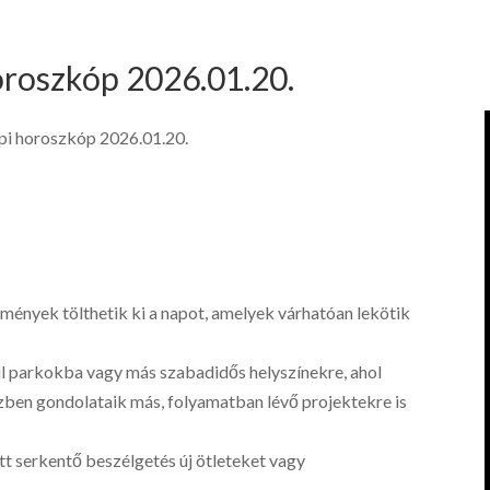
oroszkóp 2026.01.20.
pi horoszkóp 2026.01.20.
emények tölthetik ki a napot, amelyek várhatóan lekötik
ául parkokba vagy más szabadidős helyszínekre, ahol
özben gondolataik más, folyamatban lévő projektekre is
tt serkentő beszélgetés új ötleteket vagy