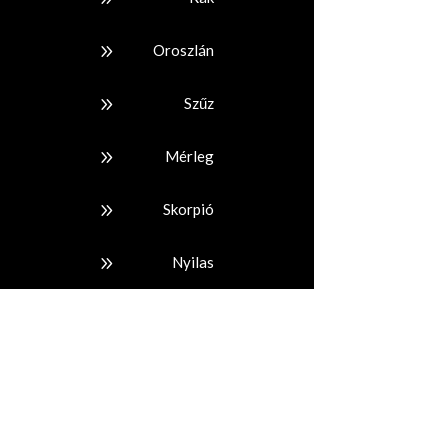
9
Oroszlán
9
Szűz
9
Mérleg
9
Skorpió
9
Nyilas