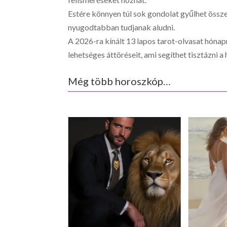
Estére könnyen túl sok gondolat gyűlhet össze
nyugodtabban tudjanak aludni.
A 2026-ra kínált 13 lapos tarot-olvasat hónapr
lehetséges áttöréseit, ami segíthet tisztázni 
Még több horoszkóp…