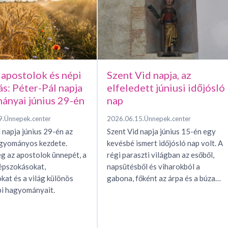
 apostolok és népi
Szent Vid napja, az
ás: Péter-Pál napja
elfeledett júniusi időjósló
ányai június 29-én
nap
9.
Ünnepek.center
2026.06.15.
Ünnepek.center
 napja június 29-én az
Szent Vid napja június 15-én egy
agyományos kezdete.
kevésbé ismert időjósló nap volt. A
g az apostolok ünnepét, a
régi paraszti világban az esőből,
épszokásokat,
napsütésből és viharokból a
okat és a világ különös
gabona, főként az árpa és a búza…
i hagyományait.