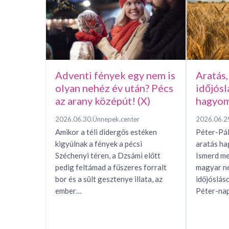
Adventi fények egy nem is
Aratás,
olyan nehéz év után? Pécs
időjósl
az arany középút! (X)
hagyom
2026.06.30.
Ünnepek.center
2026.06.2
Amikor a téli didergős estéken
Péter-Pál
kigyúlnak a fények a pécsi
aratás h
Széchenyi téren, a Dzsámi előtt
Ismerd me
pedig feltámad a fűszeres forralt
magyar n
bor és a sült gesztenye illata, az
időjóslás
ember…
Péter-nap