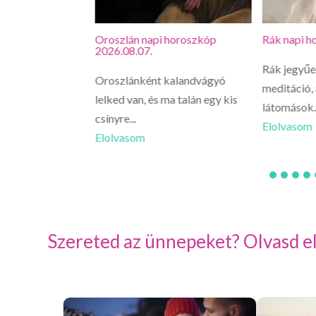
oszkóp
Oroszlán napi horoszkóp
Rák napi h
2026.08.07.
Rák jegyűe
enet érkezhet
Oroszlánként kalandvágyó
meditáció,
szakmai
lelked van, és ma talán egy kis
látomások..
 veled,...
csínyre...
Elolvasom
Elolvasom
Szereted az ünnepeket? Olvasd el