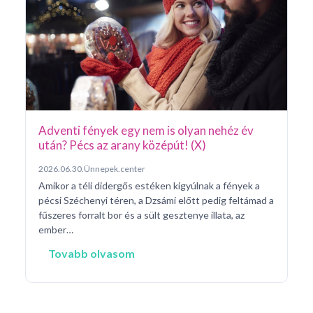
Pá
20
Pé
ke
né
na
Adventi fények egy nem is olyan nehéz év
után? Pécs az arany középút! (X)
2026.06.30.
Ünnepek.center
Amikor a téli didergős estéken kigyúlnak a fények a
pécsi Széchenyi téren, a Dzsámi előtt pedig feltámad a
fűszeres forralt bor és a sült gesztenye illata, az
ember…
Tovabb olvasom