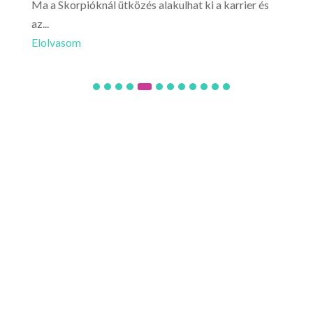
Ma a Skorpióknál ütközés alakulhat ki a karrier és
Mér
az...
érez
Elolvasom
Elo