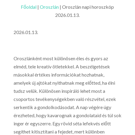
Főoldal
|
Oroszlán
|
Oroszlán napi horoszkóp
2026.01.13.
2026.01.13.
Oroszlánként most különösen éles és gyors az
elméd, tele kreatív ötletekkel. A beszélgetések
másokkal értékes információkat hozhatnak,
amelyek új ajtókat nyithatnak meg előtted, ha élni
tudsz velük. Különösen inspiráló lehet most a
csoportos tevékenységekben való részvétel, ezek
serkentik a gondolkodásodat. A nap végére úgy
érezheted, hogy kavarognak a gondolataid és túl sok
inger ér egyszerre. Egy rövid séta lefekvés előtt
segíthet kitisztítani a fejedet, mert különben