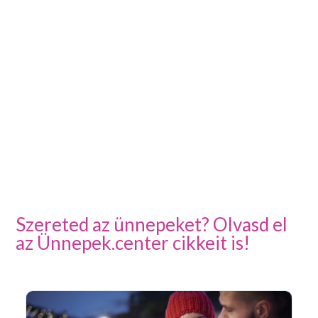
Szereted az ünnepeket? Olvasd el
az Ünnepek.center cikkeit is!
Ar