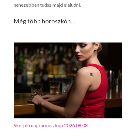
nehezebben tudsz majd elaludni.
Még több horoszkóp…
Skorpió napi horoszkóp 2026.08.08.
Mérl