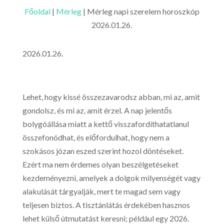
Főoldal
|
Mérleg
|
Mérleg napi szerelem horoszkóp
2026.01.26.
2026.01.26.
Lehet, hogy kissé összezavarodsz abban, mi az, amit
gondolsz, és mi az, amit érzel. A nap jelentős
bolygóállása miatt a kettő visszafordíthatatlanul
összefonódhat, és előfordulhat, hogy nem a
szokásos józan eszed szerint hozol döntéseket.
Ezért ma nem érdemes olyan beszélgetéseket
kezdeményezni, amelyek a dolgok milyenségét vagy
alakulását tárgyalják, mert te magad sem vagy
teljesen biztos. A tisztánlátás érdekében hasznos
lehet külső útmutatást keresni; például egy 2026.