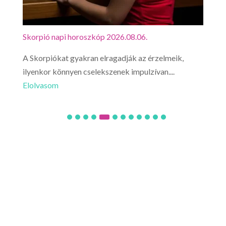
Skorpió napi horoszkóp 2026.08.06.
Mérl
A Skorpiókat gyakran elragadják az érzelmeik,
Ne l
ilyenkor könnyen cselekszenek impulzívan....
hirt
Elolvasom
Elo