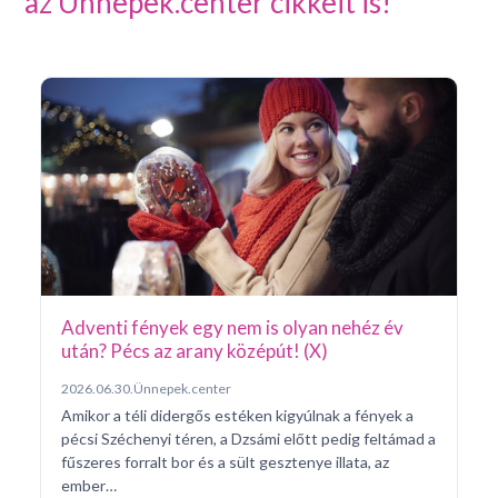
az Ünnepek.center cikkeit is!
Ar
Pá
20
Pé
ke
né
na
Adventi fények egy nem is olyan nehéz év
után? Pécs az arany középút! (X)
2026.06.30.
Ünnepek.center
Amikor a téli didergős estéken kigyúlnak a fények a
pécsi Széchenyi téren, a Dzsámi előtt pedig feltámad a
fűszeres forralt bor és a sült gesztenye illata, az
ember…