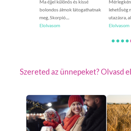
vagy, hirtelen
Ma éjjel különös és kissé
Mérlegként
 érezhetsz egy
bolondos álmok látogathatnak
lehetőség n
meg, Skorpió....
utazásra, a
Elolvasom
Elolvasom
Szereted az ünnepeket? Olvasd el