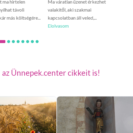
 ma hirtelen
Ma váratlan üzenet érkezhet
Oroszl
yílhat távoli
valakitől, aki szakmai
lelked 
kár más költségére...
kapcsolatban áll veled,...
csínyre.
Elolvasom
Elolva
 az Ünnepek.center cikkeit is!