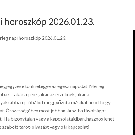
i horoszkóp 2026.01.23.
leg napi horoszkóp 2026.01.23.
megjegyzése tönkretegye az egész napodat, Mérleg.
k – akár a pénz, akár az érzelmek, akár a
l gyakrabban próbálod meggyőzni a másikat arról, hogy
dat. Összességében most jobban jársz, ha távolságot
ót. Ha bizonytalan vagy a kapcsolataidban, hasznos lehet
e szabott tarot-olvasást vagy párkapcsolati