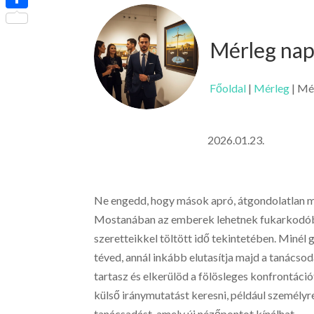
Ossza
meg
Mérleg nap
Főoldal
|
Mérleg
|
Mér
2026.01.23.
Ne engedd, hogy mások apró, átgondolatlan 
Mostanában az emberek lehetnek fukarkodóbba
szeretteikkel töltött idő tekintetében. Miné
téved, annál inkább elutasítja majd a tanácso
tartasz és elkerülöd a fölösleges konfrontáci
külső iránymutatást keresni, például személyr
tanácsadást, amely új nézőpontot kínálhat.