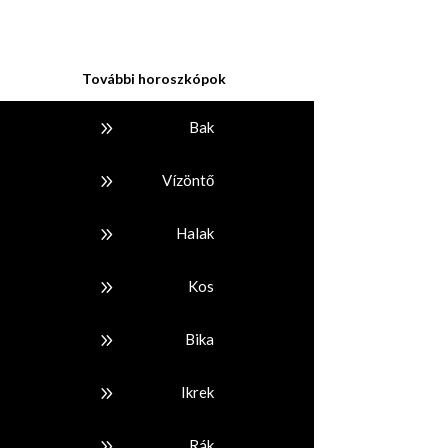
További horoszkópok
9
Bak
9
Vízöntő
9
Halak
9
Kos
9
Bika
9
Ikrek
9
Rák