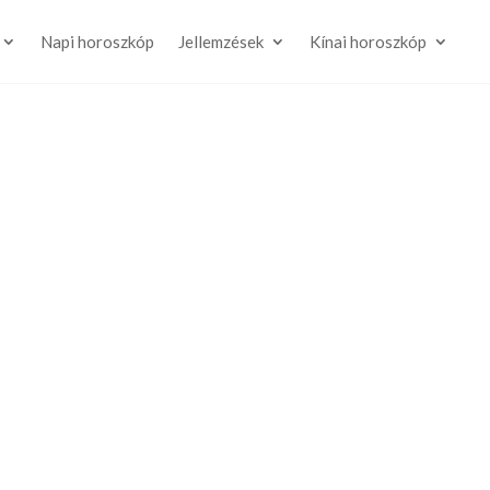
Napi horoszkóp
Jellemzések
Kínai horoszkóp