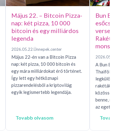
Május 22. – Bitcoin Pizza-
Bun Bang Fai –
nap: két pizza, 10 000
esőcsináló házi
bitcoin és egy milliárdos
versenye, avag
legenda
Rakétafesztivál
monszunért
2026.05.22.
Ünnepek.center
Május 22-én van a Bitcoin Pizza
2026.05.15.
Ünnepek.c
nap: két pizza, 10 000 bitcoin és
A Bun Bang Fai raké
egy mára milliárdokat érő történet.
Thaiföld és Laosz eg
Így lett egy hétköznapi
legkülönösebb esőhí
pizzarendelésből a kriptovilág
rakéták, mítoszok, t
egyik legismertebb legendája.
közösségi rítusok ta
benne, miközben egés
az eget, hogy…
Tovabb olvasom
Tovabb olvaso