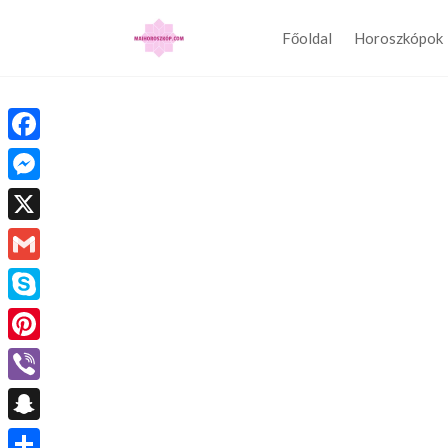
Főoldal
Horoszkópok
Facebook
Messenger
X
Gmail
Skype
Pinterest
Viber
Snapchat