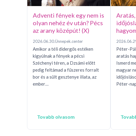
Adventi fények egy nem is
Aratás,
olyan nehéz év után? Pécs
időjósl
az arany középút! (X)
hagyom
2026.06.30.
Ünnepek.center
2026.06.2
Amikor a téli didergős estéken
Péter-Pál
kigyúlnak a fények a pécsi
aratás h
Széchenyi téren, a Dzsámi előtt
Ismerd me
pedig feltámad a fűszeres forralt
magyar n
bor és a sült gesztenye illata, az
időjóslás
ember…
Péter-nap
Tovabb olvasom
Tovab