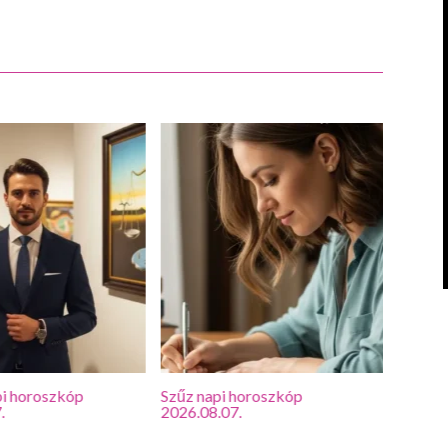
i horoszkóp
Szűz napi horoszkóp
Oroszl
.
2026.08.07.
2026.0