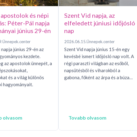
 apostolok és népi
Szent Vid napja, az
ás: Péter-Pál napja
elfeledett júniusi időjósló
ányai június 29-én
nap
9.
Ünnepek.center
2026.06.15.
Ünnepek.center
 napja június 29-én az
Szent Vid napja június 15-én egy
agyományos kezdete.
kevésbé ismert időjósló nap volt. A
g az apostolok ünnepét, a
régi paraszti világban az esőből,
épszokásokat,
napsütésből és viharokból a
okat és a világ különös
gabona, főként az árpa és a búza…
i hagyományait.
b olvasom
Tovabb olvasom