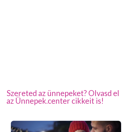
Szereted az ünnepeket? Olvasd el
az Ünnepek.center cikkeit is!
Ar