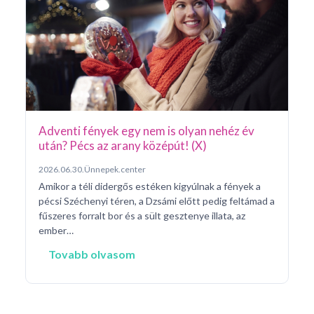
Pá
20
Pé
ke
né
na
Adventi fények egy nem is olyan nehéz év
után? Pécs az arany középút! (X)
2026.06.30.
Ünnepek.center
Amikor a téli didergős estéken kigyúlnak a fények a
pécsi Széchenyi téren, a Dzsámi előtt pedig feltámad a
fűszeres forralt bor és a sült gesztenye illata, az
ember…
Tovabb olvasom