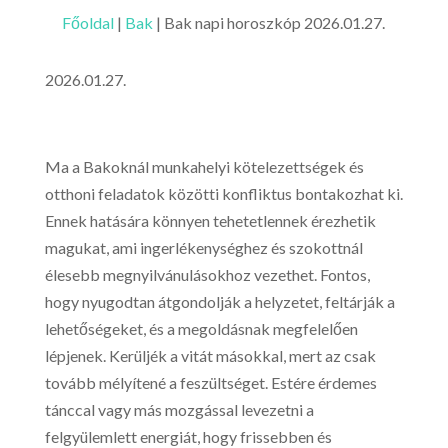
Főoldal
|
Bak
|
Bak napi horoszkóp 2026.01.27.
2026.01.27.
Ma a Bakoknál munkahelyi kötelezettségek és
otthoni feladatok közötti konfliktus bontakozhat ki.
Ennek hatására könnyen tehetetlennek érezhetik
magukat, ami ingerlékenységhez és szokottnál
élesebb megnyilvánulásokhoz vezethet. Fontos,
hogy nyugodtan átgondolják a helyzetet, feltárják a
lehetőségeket, és a megoldásnak megfelelően
lépjenek. Kerüljék a vitát másokkal, mert az csak
tovább mélyítené a feszültséget. Estére érdemes
tánccal vagy más mozgással levezetni a
felgyülemlett energiát, hogy frissebben és