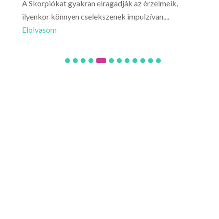
A Skorpiókat gyakran elragadják az érzelmeik,
Ne l
ilyenkor könnyen cselekszenek impulzívan....
hirt
Elolvasom
Elo