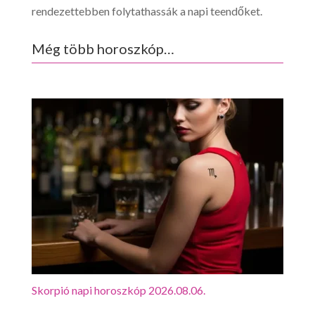
rendezettebben folytathassák a napi teendőket.
Még több horoszkóp…
Skorpió napi horoszkóp 2026.08.06.
Mérl